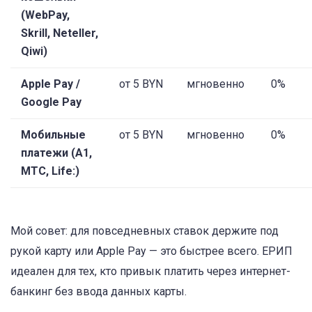
(WebPay,
Skrill, Neteller,
Qiwi)
Apple Pay /
от 5 BYN
мгновенно
0%
Google Pay
Мобильные
от 5 BYN
мгновенно
0%
платежи (A1,
МТС, Life:)
Мой совет: для повседневных ставок держите под
рукой карту или Apple Pay — это быстрее всего. ЕРИП
идеален для тех, кто привык платить через интернет-
банкинг без ввода данных карты.