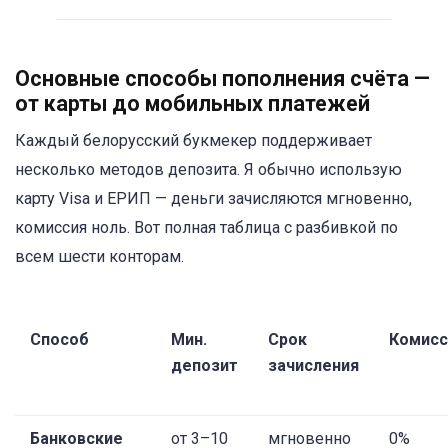
Основные способы пополнения счёта —
от карты до мобильных платежей
Каждый белорусский букмекер поддерживает
несколько методов депозита. Я обычно использую
карту Visa и ЕРИП — деньги зачисляются мгновенно,
комиссия ноль. Вот полная таблица с разбивкой по
всем шести конторам.
Способ
Мин.
Срок
Комисс
депозит
зачисления
Банковские
от 3–10
мгновенно
0%