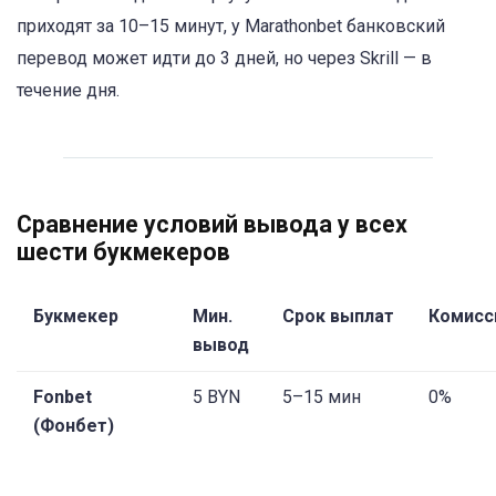
приходят за 10–15 минут, у Marathonbet банковский
перевод может идти до 3 дней, но через Skrill — в
течение дня.
Сравнение условий вывода у всех
шести букмекеров
Букмекер
Мин.
Срок выплат
Комисс
вывод
Fonbet
5 BYN
5–15 мин
0%
(Фонбет)