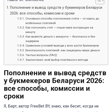
Пополнение и вывод средств у букмекеров Беларуси
2026: все способы, комиссии и сроки
Основные способы пополнения счёта — от карты до
мобильных платежей
Как пополнить счёт — пошаговая инструкция за
минуту
Как вывести деньги с аккаунта — безопасно и без
задержек
Сравнение условий вывода у всех шести букмекеров
Безопасность платежей: как защищены ваши деньги
Частые вопросы (FAQ)
Заключение: мой выбор платёжного метода
Пополнение и вывод средств
у букмекеров Беларуси 2026:
все способы, комиссии и
сроки
Я, Берт, автор FreeBet BY, знаю, как бесит, когда не