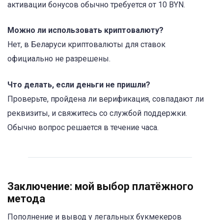
активации бонусов обычно требуется от 10 BYN.
Можно ли использовать криптовалюту?
Нет, в Беларуси криптовалюты для ставок
официально не разрешены.
Что делать, если деньги не пришли?
Проверьте, пройдена ли верификация, совпадают ли
реквизиты, и свяжитесь со службой поддержки.
Обычно вопрос решается в течение часа.
Заключение: мой выбор платёжного
метода
Пополнение и вывод у легальных букмекеров