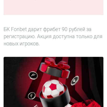
БК Fonbet дарит фрибет 90 рублей за
регистрацию. Акция доступна только для
новых игроков.