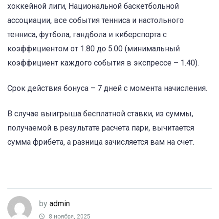
хоккейной лиги, Национальной баскетбольной
ассоциации, все события тенниса и настольного
тенниса, футбола, гандбола и киберспорта с
коэффициентом от 1.80 до 5.00 (минимальный
коэффициент каждого события в экспрессе – 1.40).
Cрок действия бонуса – 7 дней с момента начисления.
В случае выигрыша бесплатной ставки, из суммы,
получаемой в результате расчета пари, вычитается
сумма фрибета, а разница зачисляется вам на счет.
by
admin
8 ноября, 2025