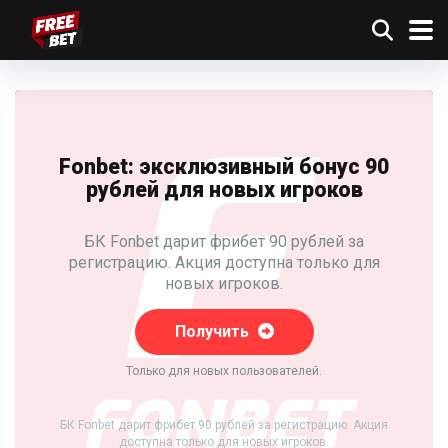
Fonbet: эксклюзивный бонус 90
рублей для новых игроков
БК Fonbet дарит фрибет 90 рублей за
регистрацию. Акция доступна только для
новых игроков.
Получить
Только для новых пользователей.
БК Fonbet дарит фрибет 90 рублей за регистрацию. Акция
доступна только для новых игроков.