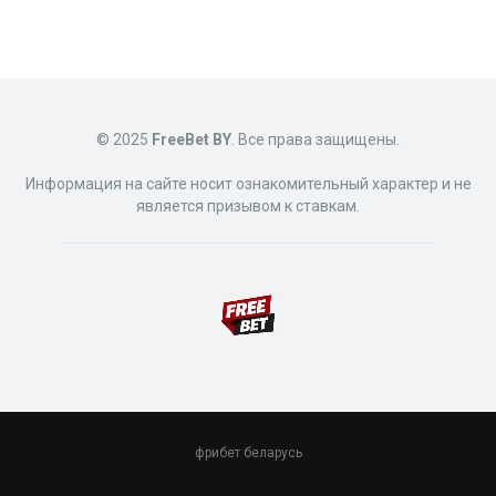
© 2025
FreeBet BY
. Все права защищены.
Информация на сайте носит ознакомительный характер и не
является призывом к ставкам.
фрибет беларусь