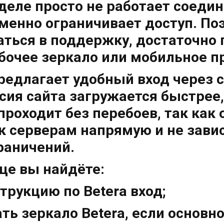
деле просто не работает соеди
менно ограничивает доступ. По
аться в поддержку, достаточно
абочее зеркало или мобильное 
предлагает удобный вход через 
сия сайта загружается быстрее,
роходит без перебоев, так как 
к серверам напрямую и не завис
раничений.
це вы найдёте:
рукцию по Betera вход;
ть зеркало Betera, если основно