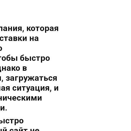
пания, которая
ставки на
о
чтобы быстро
днако в
, загружаться
ая ситуация, и
хническими
и.
быстро
й сайт не