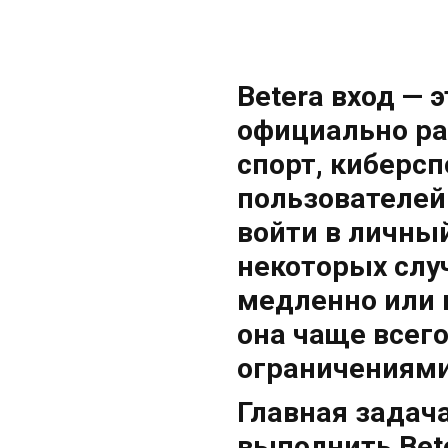
Betera вход — 
официально ра
спорт, киберс
пользователей
войти в личный
некоторых слу
медленно или 
она чаще всего
ограничениям
Главная задач
выполнить Bet