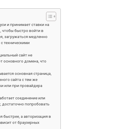
уси и принимает ставки на
, чтобы быстро войти в
ся, загружаться медленно
а с техническими
циальный сайт не
от основного домена, что
ывается основная страница,
ного сайта с тем же
зки или при провайдера
работает соединение или
у, достаточно попробовать
я быстрее, а авторизация в
ависит от браузерных