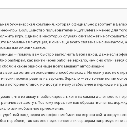
альная букмекерская компания, которая официально работает в Белар
азино-игры. Большинство пользователей ищут Betera именно для того
олжить игру. Однако в некоторых случаях сайт может не открывать
то нормальная ситуация, и она чаще всего связана не с аккаунтом, 
ременными обновлениями.
траницы — помочь вам быстро выполнить Betera вход, даже если офи
но разберём, как войти через рабочее зеркало, чем оно отличается 
х сбоях и какие ошибки чаще всего мешают авторизации.
ra всегда остается основным способом входа. Но если у вас не откр
ически перенаправить на зеркало. Зеркало — это точная копия основ
м и историей ставок, но доступ к нему стабильнее в периоды нагру
умают, что их аккаунт заблокирован, хотя на самом деле просто не 
раничивает доступ. Поэтому перед тем как обращаться в поддержк
еркало или мобильное приложение.
ет удобный вход через смартфон: мобильная версия сайта загружаетс
ез перебоев, так как оно подключается к серверам напрямую и не з