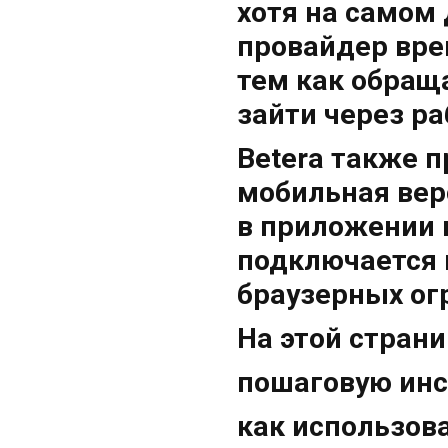
хотя на самом 
провайдер вре
тем как обращ
зайти через р
Betera также 
мобильная вер
в приложении п
подключается 
браузерных ог
На этой страни
пошаговую инст
как использова