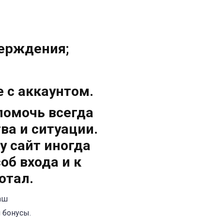
верждения;
 с аккаунтом.
 помочь всегда
ва и ситуации.
у сайт иногда
об входа и к
отал.
аш
 бонусы.