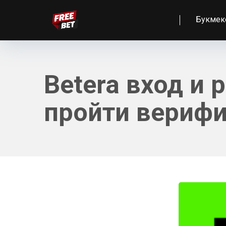
Букмек
Betera вход и 
пройти вериф