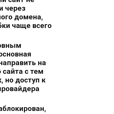
и через
ного домена,
бки чаще всего
новным
 основная
направить на
 сайта с тем
 но доступ к
 провайдера
заблокирован,