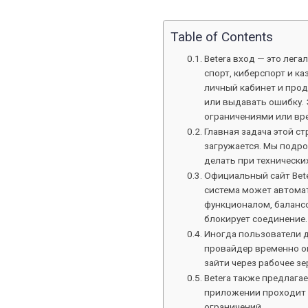
Table of Contents
Betera вход — это лег
спорт, киберспорт и к
личный кабинет и прод
или выдавать ошибку. Э
ограничениями или в
Главная задача этой с
загружается. Мы подроб
делать при технически
Официальный сайт Bete
система может автомат
функционалом, балансо
блокирует соединение.
Иногда пользователи д
провайдер временно ог
зайти через рабочее з
Betera также предлага
приложении проходит б
ограничений.