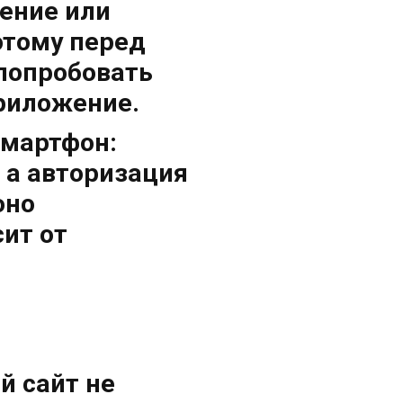
нение или
этому перед
 попробовать
приложение.
смартфон:
 а авторизация
оно
ит от
й сайт не